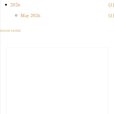
2026
1
May 2026
1
SHOW MORE
2025
3
April 2025
2
February 2025
1
2024
26
December 2024
1
November 2024
6
October 2024
2
July 2024
3