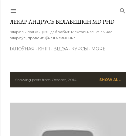
Skip to main content
ЛЕКАР АНДРУСЬ БЕЛАВЕШКІН MD PHD
Здаровы лад жыцця і дабрабыт. Ментальнаe і фізічнае
здароўе, прэвентыўная медыцына.
ГАЛОЎНАЯ
КНІГІ
ВІДЭА
КУРСЫ
MORE…
Showing posts from October, 2014
SHOW ALL
P
o
s
t
s