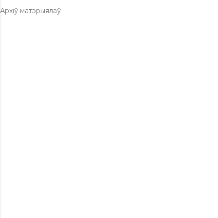
Архіў матэрыялаў