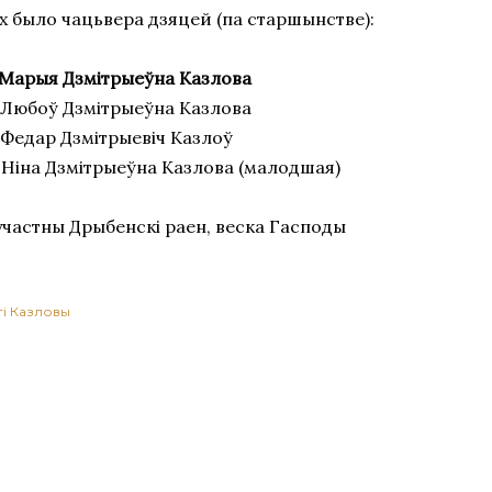
іх было чацьвера дзяцей (па старшынстве):
. Марыя Дзмітрыеўна Казлова
. Любоў Дзмітрыеўна Казлова
 Федар Дзмітрыевіч Казлоў
. Ніна Дзмітрыеўна Казлова (малодшая)
участны Дрыбенскі раен, веска Гасподы
гі
Казловы