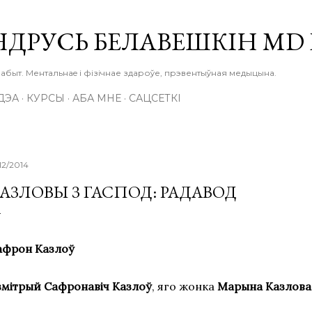
Skip to main content
НДРУСЬ БЕЛАВЕШКІН MD
абыт. Ментальнаe і фізічнае здароўе, прэвентыўная медыцына.
ДЭА
КУРСЫ
АБА МНЕ
САЦСЕТКІ
/12/2014
АЗЛОВЫ З ГАСПОД: РАДАВОД
афрон Казлоў
змітрый Сафронавіч Казлоў
, яго жонка
Марына Казлова