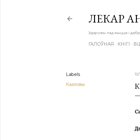
ЛЕКАР А
Здаровы лад жыцця і дабр
ГАЛОЎНАЯ
КНІГІ
ВІ
Labels
12
К
Казловы
С
Д