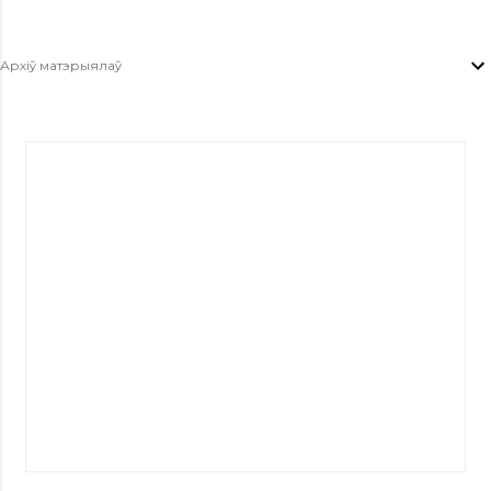
Архіў матэрыялаў