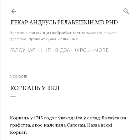
Skip to main content
ЛЕКАР АНДРУСЬ БЕЛАВЕШКІН MD PHD
Здаровы лад жыцця і дабрабыт. Ментальнаe і фізічнае
здароўе, прэвентыўная медыцына.
ГАЛОЎНАЯ
КНІГІ
ВІДЭА
КУРСЫ
MORE…
1/09/2015
КОРКАЦЬ У ВКЛ
Коркаць у 1745 годзе ўваходзіла ў склад Быхаўскага
графства, якое належала Сапегам. Назва вескі -
Коркат.