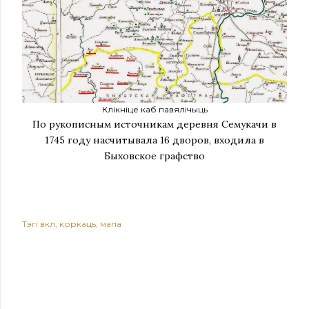
Клікніце каб павялічыць
По рукописным источникам деревня Семукачи в
1745 году насчитывала 16 дворов, входила в
Быховское графство
Тэгі
вкл
коркаць
мапа