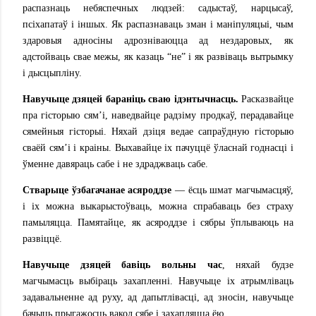
распазнаць небяспечных людзей: садыстаў, нарцысаў,
псіхапатаў і іншых. Як распазнаваць зман і маніпуляцыі, чым
здаровыя адносіны адрозніваюцца ад нездаровых, як
адстойваць свае межы, як казаць “не” і як развіваць вытрымку
і дысцыпліну.
Навучыце дзяцей бараніць сваю ідэнтычнасць.
Расказвайце
пра гісторыю сям’і, наведвайце радзіму продкаў, перадавайце
сямейныя гісторыі. Няхай дзіця ведае сапраўдную гісторыю
сваёй сям’і і краіны. Выхавайце іх пачуццё ўласнай годнасці і
ўменне давяраць сабе і не здраджваць сабе.
Стварыце ўзбагачанае асяроддзе
— ёсць шмат магчымасцяў,
і іх можна выкарыстоўваць, можна спрабаваць без страху
памыляцца. Памятайце, як асяроддзе і сябры ўплываюць на
развіццё.
Навучыце дзяцей бавіць вольны час
, няхай будзе
магчымасць выбіраць захапленні. Навучыце іх атрымліваць
задавальненне ад руху, ад дапытлівасці, ад зносін, навучыце
бачыць прыгажосць вакол сябе і захапляцца ёю.