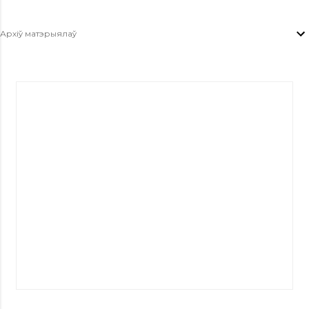
Архіў матэрыялаў