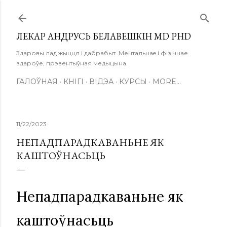
Skip to main content
ЛЕКАР АНДРУСЬ БЕЛАВЕШКІН MD PHD
Здаровы лад жыцця і дабрабыт. Ментальнаe і фізічнае
здароўе, прэвентыўная медыцына.
ГАЛОЎНАЯ
КНІГІ
ВІДЭА
КУРСЫ
MORE…
11/22/2023
НЕПАДПАРАДКАВАНЬНЕ ЯК
КАШТОЎНАСЬЦЬ
Непадпарадкаваньне як
каштоўнасьць