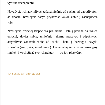
vybirać zachapleńni.
Navučycie ich atrymlivać zadavalnieńnie ad ruchu, ad dapytlivaści,
ad znosin, navučycie bačyć pryhažość vakoł siabie j zachaplacca
joju.
Navučycie dziaciej kłapacicca pra siabie. Heta j pavaha da svaich
emocyj, davier sabie, umieńnie jakasna pracavać i adpačyvać,
atrymlivać zadavalnieńnie ad ruchu, heta j bazavyja navyki
zdaroŭja (son, ježa, śviadomaść). Dapamahajcie raźvivać emacyjny
intelekt i vychoŭvać svoj charaktar ​​ — bo jon plastyčny.
Тэгі
выхаваньне
дзеці