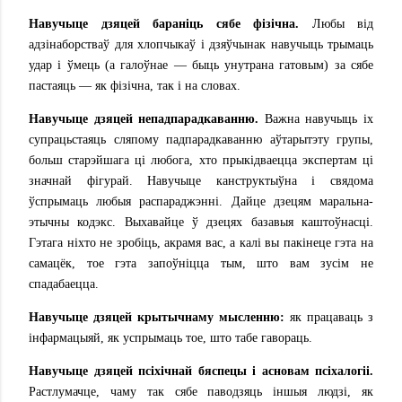
Навучыце дзяцей бараніць сябе фізічна.
Любы від
адзінаборстваў для хлопчыкаў і дзяўчынак навучыць трымаць
удар і ўмець (а галоўнае — быць унутрана гатовым) за сябе
пастаяць — як фізічна, так і на словах.
Навучыце дзяцей непадпарадкаванню.
Важна навучыць іх
супрацьстаяць сляпому падпарадкаванню аўтарытэту групы,
больш старэйшага ці любога, хто прыкідваецца экспертам ці
значнай фігурай. Навучыце канструктыўна і свядома
ўспрымаць любыя распараджэнні. Дайце дзецям маральна-
этычны кодэкс. Выхавайце ў дзецях базавыя каштоўнасці.
Гэтага ніхто не зробіць, акрамя вас, а калі вы пакінеце гэта на
самацёк, тое гэта запоўніцца тым, што вам зусім не
спадабаецца.
Навучыце дзяцей крытычнаму мысленню:
як працаваць з
інфармацыяй, як успрымаць тое, што табе гавораць.
Навучыце дзяцей псіхічнай бяспецы і асновам псіхалогіі.
Растлумачце, чаму так сябе паводзяць іншыя людзі, як