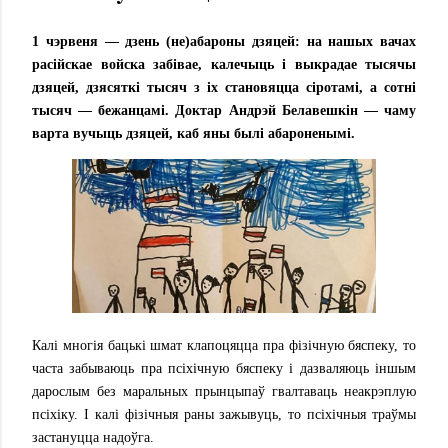
1 чэрвеня — дзень (не)абароны дзяцей: на нашых вачах
расійскае войска забівае, калечыць і выкрадае тысячы
дзяцей, дзясяткі тысяч з іх становяцца сіротамі, а сотні
тысяч — бежанцамі. Доктар Андрэй Белавешкін — чаму
варта вучыць дзяцей, каб яны былі абароненымі.
Калі многія бацькі шмат клапоцяцца пра фізічную бяспеку, то
часта забываюць пра псіхічную бяспеку і дазваляюць іншым
дарослым без маральных прынцыпаў гвалтаваць неакрэплую
псіхіку. І калі фізічныя раны зажывуць, то псіхічныя траўмы
застануцца надоўга.