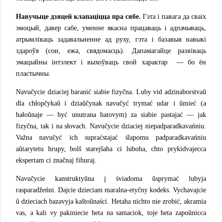
Навучыце дзяцей клапаціцца пра сябе.
Гэта і павага да сваіх
эмоцый, давер сабе, уменне якасна працаваць і адпачываць,
атрымліваць задавальненне ад руху, гэта і базавыя навыкі
здароўя (сон, ежа, свядомасць). Дапамагайце развіваць
эмацыйны інтэлект і выхоўваць свой характар ​​ — бо ён
пластычны.
Navučycie dziaciej baranić siabie fizyčna. Luby vid adzinaborstvaŭ
dla chłopčykaŭ i dziaŭčynak navučyć trymać udar i ŭmieć (a
hałoŭnaje — być unutrana hatovym) za siabie pastajać — jak
fizyčna, tak i na słovach. Navučycie dziaciej niepadparadkavańniu.
Važna navučyć ich supraćstajać ślapomu padparadkavańniu
aŭtarytetu hrupy, bolš starejšaha ci luboha, chto prykidvajecca
ekspertam ci značnaj fihuraj.
Navučycie kanstruktyŭna j śviadoma ŭsprymać lubyja
rasparadžeńni. Dajcie dzieciam maralna-etyčny kodeks. Vychavajcie
ŭ dzieciach bazavyja kaštoŭnaści. Hetaha nichto nie zrobić, akramia
vas, a kali vy pakiniecie heta na samaciok, toje heta zapoŭnicca