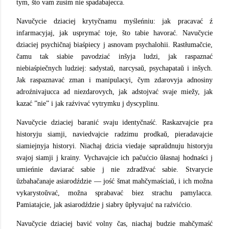
tym, što vam zusim nie spadabajecca.
Navučycie dziaciej krytyčnamu myśleńniu: jak pracavać ź
infarmacyjaj, jak usprymać toje, što tabie havorać. Navučycie
dziaciej psychičnaj biaśpiecy j asnovam psychalohii. Rastłumačcie,
čamu tak siabie pavodziać inšyja ludzi, jak raspaznać
niebiaśpiečnych ludziej: sadystaŭ, narcysaŭ, psychapataŭ i inšych.
Jak raspaznavać zman i manipulacyi, čym zdarovyja adnosiny
adroźnivajucca ad niezdarovych, jak adstojvać svaje miežy, jak
kazać ”nie” i jak raźvivać vytrymku j dyscyplinu.
Navučycie dziaciej baranić svaju identyčnaść. Raskazvajcie pra
historyju siamji, naviedvajcie radzimu prodkaŭ, pieradavajcie
siamiejnyja historyi. Niachaj dzicia viedaje sapraŭdnuju historyju
svajoj siamji j krainy. Vychavajcie ich pačućcio ŭłasnaj hodnaści j
umieńnie daviarać sabie j nie zdradžvać sabie. Stvarycie
ŭzbahačanaje asiarodździe — jość šmat mahčymaściaŭ, i ich možna
vykarystoŭvać, možna sprabavać biez strachu pamylacca.
Pamiatajcie, jak asiarodździe j siabry ŭpłyvajuć na raźvićcio.
Navučycie dziaciej bavić volny čas, niachaj budzie mahčymaść