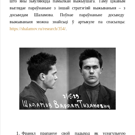
што яны зьяўляюцца памылкай выжыўшага. Таму цікавым
выглядае параўнаньне з іншай стратэгіяй выжываньня – з
досьведам Шаламова. Поўнае параўнаньне досьведу
выжываньня можна знайсьці ў артыкуле па спасылцы:
https
://shalamov.ru
/research
/354/
.
Франкл прапануе свой падыход як усеагульную