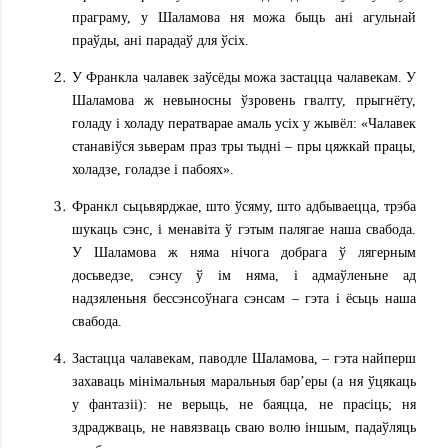
праграму, у Шаламова ня можа быць ані агульнай
праўды, ані парадаў для ўсіх.
У Франкла чалавек заўсёды можа застацца чалавекам. У
Шаламова ж невыносны ўзровень гвалту, прыгнёту,
голаду і холаду ператварае амаль усіх у жывёл: «Чалавек
станавіўся зьверам праз тры тыдні – пры цяжкай працы,
холадзе, голадзе і пабоях».
Франкл сьцьвярджае, што ўсяму, што адбываецца, трэба
шукаць сэнс, і менавіта ў гэтым палягае наша свабода.
У Шаламова ж няма нічога добрага ў лягерным
досьведзе, сэнсу ў ім няма, і адмаўленьне ад
надзяленьня бессэнсоўнага сэнсам – гэта і ёсьць наша
свабода.
Застацца чалавекам, паводле Шаламова, – гэта найперш
захаваць мінімальныя маральныя бар’еры (а ня ўцякаць
у фантазіі): не верыць, не баяцца, не прасіць; ня
здраджваць, не навязваць сваю волю іншым, падаўляць