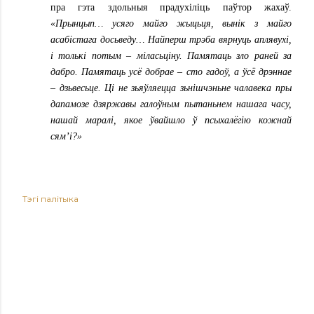
пра гэта здольныя прадухіліць паўтор жахаў.
«Прынцып… усяго майго жыцьця, вынік з майго
асабістага досьведу… Найперш трэба вярнуць аплявухі,
і толькі потым – міласьціну. Памятаць зло раней за
дабро. Памятаць усё добрае – сто гадоў, а ўсё дрэннае
– дзьвесьце. Ці не зьяўляецца зьнішчэньне чалавека пры
дапамозе дзяржавы галоўным пытаньнем нашага часу,
нашай маралі, якое ўвайшло ў псыхалёгію кожнай
сям’і?»
Тэгі
палітыка