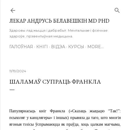
Skip to main content
ЛЕКАР АНДРУСЬ БЕЛАВЕШКІН MD PHD
Здаровы лад жыцця і дабрабыт. Ментальнаe і фізічнае
здароўе, прэвентыўная медыцына.
ГАЛОЎНАЯ
КНІГІ
ВІДЭА
КУРСЫ
MORE…
11/19/2024
ШАЛАМАЎ СУПРАЦЬ ФРАНКЛА
Папулярнасьць кніг Франкла («Сказаць жыцьцю “Так!”:
псыхоляг у канцлягеры» і іншых) прывяла да таго, што многія
ягоныя тэзісы ўспрымаюцца як праўда, хоць цалкам магчыма,