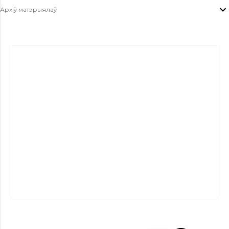
Архіў матэрыялаў